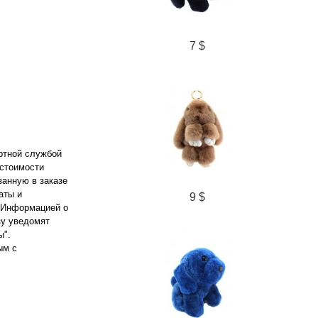
7 $
ортной службой
 стоимости
занную в заказе
аты и
9 $
. Информацией о
зу уведомят
ы".
ым с