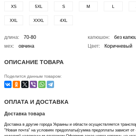
XS
5XL
S
M
L
XXL
XXXL
4XL
длина:
70-80
капюшон:
без капю
мех:
овчина
Цвет:
Коричневый
ОПИСАНИЕ ТОВАРА
Поделится данным товаром:
ОПЛАТА И ДОСТАВКА
Доставка товара
Доставка в другие города Украины и области осуществляется трансп
"Новая почта" на условиях предоплаты(сумма предоплаты зависит от
изделия) наложенным платежом.Оформив заказ через корзину, на ука