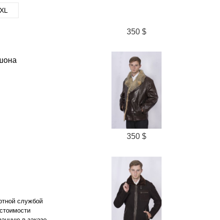
XL
350 $
шона
350 $
ортной службой
 стоимости
занную в заказе