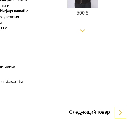
аты и
. Информацией о
500 $
зу уведомят
ы".
ым с
ен Банка
500 $
ля. Заказ Вы
Следующий товар