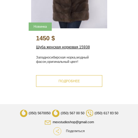
Новинка
1450 $
Шуба женская норковая 15938
Западносибирская норка,модный
фасон,оригинальный цвет!
ПОДРОБНЕЕ
(050)
5670050
(050)
567 00 50
(050)
617 83 50
mexstudioshop@gmail.com
Поделиться