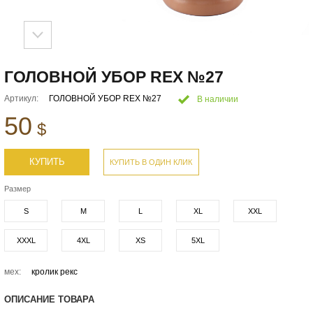
ГОЛОВНОЙ УБОР REX №27
Артикул:
ГОЛОВНОЙ УБОР REX №27
В наличии
50
$
КУПИТЬ
КУПИТЬ В ОДИН КЛИК
Размер
S
M
L
XL
XXL
XXXL
4XL
XS
5XL
мех:
кролик рекс
ОПИСАНИЕ ТОВАРА