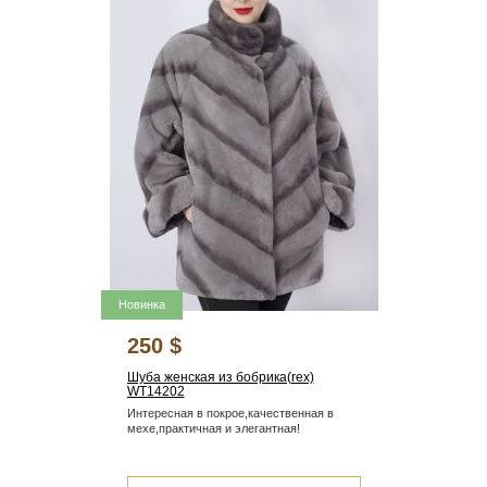
Новинка
250 $
Шуба женская из бобрика(rex)
WT14202
Интересная в покрое,качественная в
мехе,практичная и элегантная!