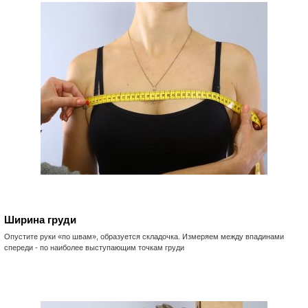
Ширина груди
Опустите руки «по швам», образуется складочка. Измеряем между впадинами
спереди - по наиболее выступающим точкам груди