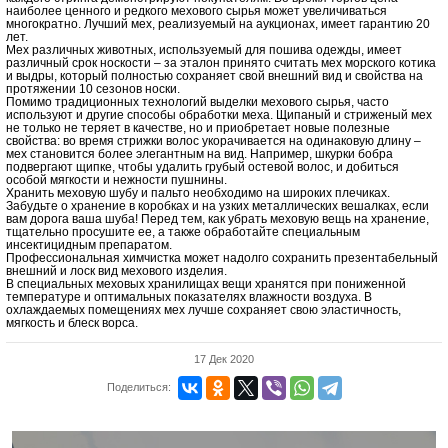
наиболее ценного и редкого мехового сырья может увеличиваться
многократно. Лучший мех, реализуемый на аукционах, имеет гарантию 20
лет.
Мех различных животных, используемый для пошива одежды, имеет
различный срок носкости – за эталон принято считать мех морского котика
и выдры, который полностью сохраняет свой внешний вид и свойства на
протяжении 10 сезонов носки.
Помимо традиционных технологий выделки мехового сырья, часто
используют и другие способы обработки меха. Щипаный и стриженый мех
не только не теряет в качестве, но и приобретает новые полезные
свойства: во время стрижки волос укорачивается на одинаковую длину –
мех становится более элегантным на вид. Например, шкурки бобра
подвергают щипке, чтобы удалить грубый остевой волос, и добиться
особой мягкости и нежности пушнины.
Хранить меховую шубу и пальто необходимо на широких плечиках.
Забудьте о хранение в коробках и на узких металлических вешалках, если
вам дорога ваша шуба! Перед тем, как убрать меховую вещь на хранение,
тщательно просушите ее, а также обработайте специальным
инсектицидным препаратом.
Профессиональная химчистка может надолго сохранить презентабельный
внешний и лоск вид мехового изделия.
В специальных меховых хранилищах вещи хранятся при пониженной
температуре и оптимальных показателях влажности воздуха. В
охлаждаемых помещениях мех лучше сохраняет свою эластичность,
мягкость и блеск ворса.
17 Дек 2020
Поделиться: