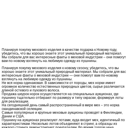
Планируя покупку мехового изделия в качестве подарка к Новому году,
убедитесь, что вы хорошо знаете этот уникальный природный материал.
Мы собрали для вас интересные факты о меховой индустрии – они помогут
вам по-новому взглянуть на любимую одежду из пушнины.
Планируя покупку мехового изделия к новому сезону, убедитесь, что вы
хорошо знаете этот уникальный природный материал. Мы собрали для вас
интересные факты о меховой индустрии — они помогут вам по-новому
взглянуть на любимую одежду из пушнины.
Не вся норка одинаковая. В зависимости от породы, мех норки имеет
огромное количество естественных природных цветов, сырье различается
длиной остевого и пухового волоса.
Продажа шкурок норок осуществляется на специальных аукционах, где
пушнину тщательно отбирают по размеру и типу окраски, формируя лоты
для реализации.
На сегодняшний день самый распространенный в мире мех – это норка
скандинавской селекции.
Самые популярные и крупные меховые аукционы проводят в Финляндии,
Дании и США.
Пушнину на аукционах реализуют лотами, куда входит мех, идентичный по
характеристикам. Несколько лотов объединяют в стринг, а образцы из
каждого стринга демонстрируют покупателям. Во время торгов цена