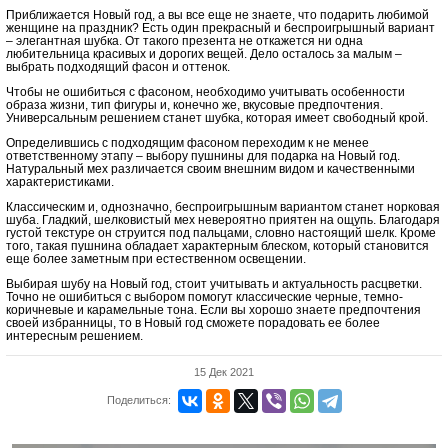
Приближается Новый год, а вы все еще не знаете, что подарить любимой
женщине на праздник? Есть один прекрасный и беспроигрышный вариант
– элегантная шубка. От такого презента не откажется ни одна
любительница красивых и дорогих вещей. Дело осталось за малым –
выбрать подходящий фасон и оттенок.
Чтобы не ошибиться с фасоном, необходимо учитывать особенности
образа жизни, тип фигуры и, конечно же, вкусовые предпочтения.
Универсальным решением станет шубка, которая имеет свободный крой.
Определившись с подходящим фасоном переходим к не менее
ответственному этапу – выбору пушнины для подарка на Новый год.
Натуральный мех различается своим внешним видом и качественными
характеристиками.
Классическим и, однозначно, беспроигрышным вариантом станет норковая
шуба. Гладкий, шелковистый мех невероятно приятен на ощупь. Благодаря
густой текстуре он струится под пальцами, словно настоящий шелк. Кроме
того, такая пушнина обладает характерным блеском, который становится
еще более заметным при естественном освещении.
Выбирая шубу на Новый год, стоит учитывать и актуальность расцветки.
Точно не ошибиться с выбором помогут классические черные, темно-
коричневые и карамельные тона. Если вы хорошо знаете предпочтения
своей избранницы, то в Новый год сможете порадовать ее более
интересным решением.
15 Дек 2021
Поделиться: