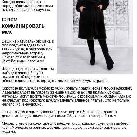
Каждое изделие носят с
определёнными элементами
одежды и в разных случаях.
С чем
комбинировать
мех
Вещи из натурального меха в
пол следует надевать на
званый ужин, в ресторан или
неформальную встречу.
Сочетают с вечерними и
коктейльными платьями.
Женщина, которая спешит на
работу в длинной шубе,
подметая её подолом пол
общественного транспорта, выглядит, как минимум, странно.
Короткие полушубки можно комбинировать практически с любой одеждой.
Идеально будет выглядеть женщина в джинсах или прямых брюках.
Автоледи могут носить меховую любимицу с костюмами и юбками. Однако
не следует под короткую шубку надевать длинное платье. Это не только
нелепо, но и неудобно.
Натуральная вещь с рукавом в три четверти обязательно должна
дополняться длинными перчатками. Образ станет завершённым.
Меховые жилеты сочетаются с юбками-карандашами, джинсами любого
кроя. Молодые стройные девушки выигрывают, если выбирают рваные
модели.