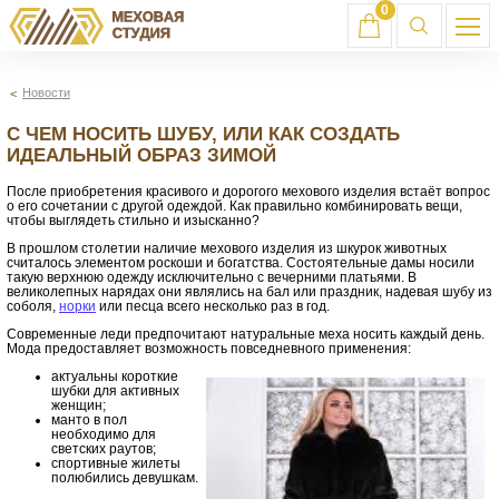
0
Новости
С ЧЕМ НОСИТЬ ШУБУ, ИЛИ КАК СОЗДАТЬ
ИДЕАЛЬНЫЙ ОБРАЗ ЗИМОЙ
После приобретения красивого и дорогого мехового изделия встаёт вопрос
о его сочетании с другой одеждой. Как правильно комбинировать вещи,
чтобы выглядеть стильно и изысканно?
В прошлом столетии наличие мехового изделия из шкурок животных
считалось элементом роскоши и богатства. Состоятельные дамы носили
такую верхнюю одежду исключительно с вечерними платьями. В
великолепных нарядах они являлись на бал или праздник, надевая шубу из
соболя,
норки
или песца всего несколько раз в год.
Современные леди предпочитают натуральные меха носить каждый день.
Мода предоставляет возможность повседневного применения:
актуальны короткие
шубки для активных
женщин;
манто в пол
необходимо для
светских раутов;
спортивные жилеты
полюбились девушкам.