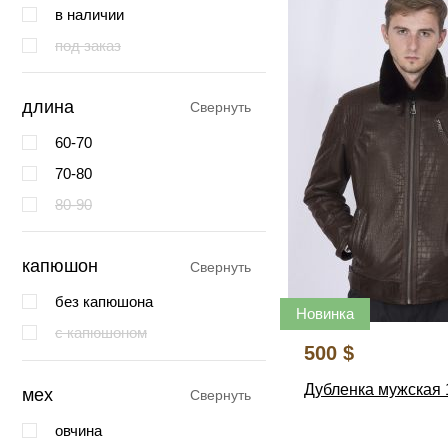
в наличии
под заказ
длина
Свернуть
60-70
70-80
80-90
капюшон
Свернуть
без капюшона
Новинка
с капюшоном
500 $
Дубленка мужская 
мех
Свернуть
овчина