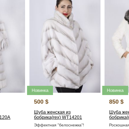
Новинка
Новинка
500 $
850 $
Шуба женская из
Шуба жен
6120A
бобрика(rex) WT14201
бобрика(
Эффектная "белоснежка"!
Роскошная