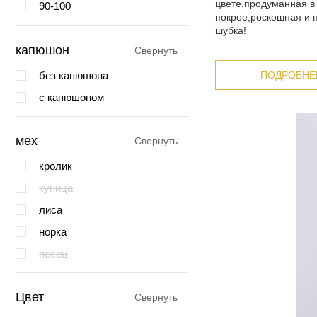
цвете,продуманная в
90-100
покрое,роскошная и 
шубка!
капюшон
Свернуть
без капюшона
ПОДРОБНЕ
с капюшоном
мех
Свернуть
кролик
куница
лиса
норка
песец
Цвет
Свернуть