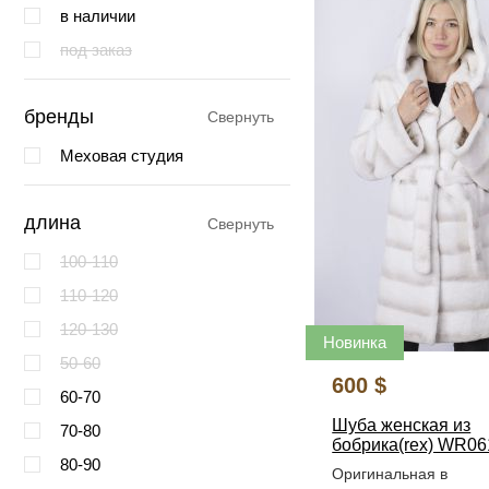
в наличии
под заказ
бренды
Свернуть
Меховая студия
длина
Свернуть
100-110
110-120
120-130
Новинка
50-60
600 $
60-70
Шуба женская из
70-80
бобрика(rex) WR0
80-90
Оригинальная в