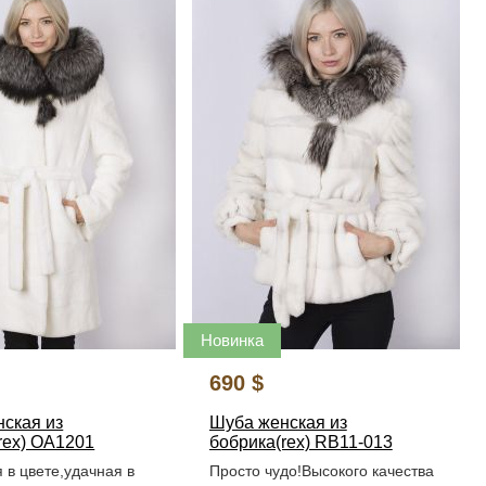
Новинка
690 $
ская из
Шуба женская из
rex) ОА1201
бобрика(rex) RB11-013
 в цвете,удачная в
Просто чудо!Высокого качества