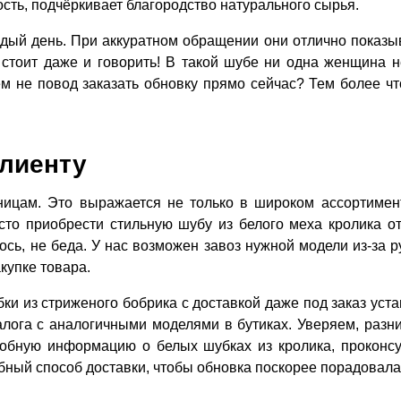
сть, подчёркивает благородство натурального сырья.
ждый день. При аккуратном обращении они отлично показыв
 стоит даже и говорить! В такой шубе ни одна женщина н
ем не повод заказать обновку прямо сейчас? Тем более чт
лиенту
ницам. Это выражается не только в широком ассортимен
осто приобрести стильную шубу из белого меха кролика о
сь, не беда. У нас возможен завоз нужной модели из-за р
купке товара.
ки из стриженого бобрика с доставкой даже под заказ уст
алога с аналогичными моделями в бутиках. Уверяем, разн
обную информацию о белых шубках из кролика, проконс
бный способ доставки, чтобы обновка поскорее порадовала