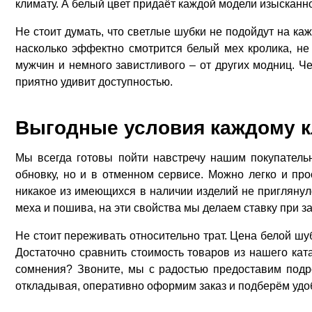
климату. А белый цвет придаёт каждой модели изысканно
Не стоит думать, что светлые шубки не подойдут на ка
насколько эффектно смотрится белый мех кролика, не
мужчин и немного завистливого – от других модниц. Ч
приятно удивит доступностью.
Выгодные условия каждому к
Мы всегда готовы пойти навстречу нашим покупатель
обновку, но и в отменном сервисе. Можно легко и пр
никакое из имеющихся в наличии изделий не приглянуло
меха и пошива, на эти свойства мы делаем ставку при за
Не стоит переживать относительно трат. Цена белой шуб
Достаточно сравнить стоимость товаров из нашего кат
сомнения? Звоните, мы с радостью предоставим подр
откладывая, оперативно оформим заказ и подберём удо