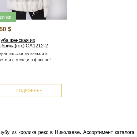
винка
50 $
уба женская из
обрика(rex) ОА1212-2
орошенькая во всем-и в
вете,и в мехе,и в фасоне!
ПОДРОБНЕЕ
шубу из кролика рекс в Николаеве. Ассортимент каталог