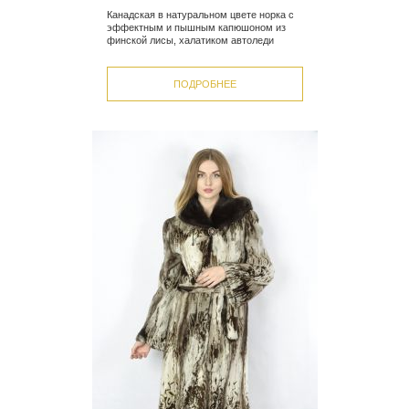
Канадская в натуральном цвете норка с
эффектным и пышным капюшоном из
финской лисы, халатиком автоледи
ПОДРОБНЕЕ