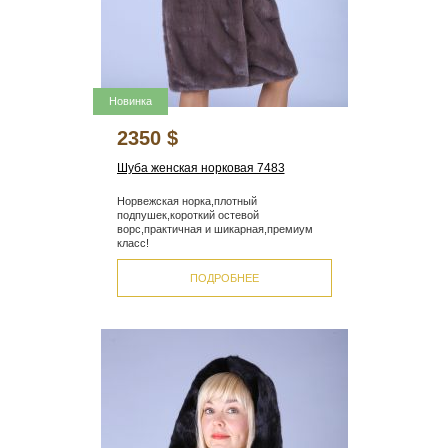
Новинка
2350 $
Шуба женская норковая 7483
Норвежская норка,плотный
подпушек,короткий остевой
ворс,практичная и шикарная,премиум
класс!
ПОДРОБНЕЕ