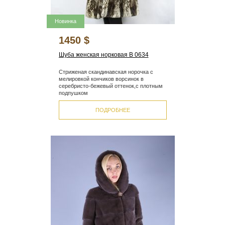
Новинка
1450 $
Шуба женская норковая B 0634
Стриженая скандинавская норочка с
мелировкой кончиков ворсинок в
серебристо-бежевый оттенок,с плотным
подпушком
ПОДРОБНЕЕ