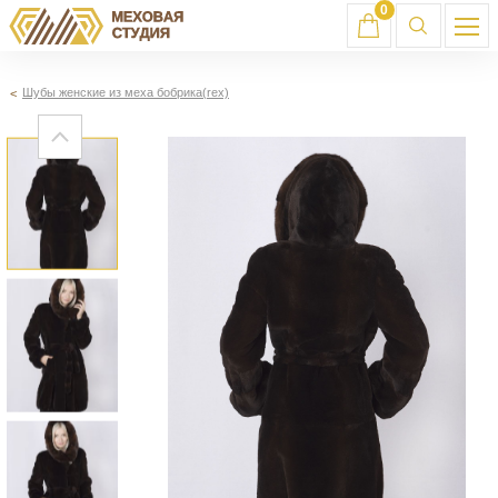
0
Шубы женские из меха бобрика(rex)