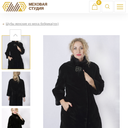
0
Шубы женские из меха бобрика(rex)