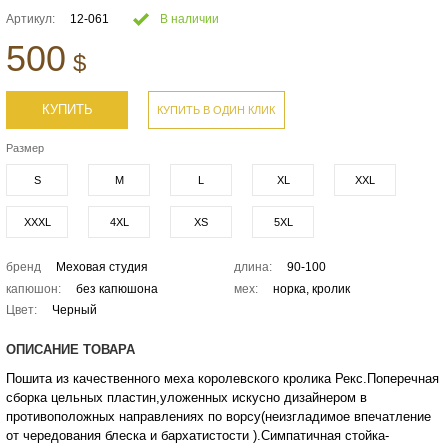
Артикул:
12-061
В наличии
500
$
КУПИТЬ
КУПИТЬ В ОДИН КЛИК
Размер
S
M
L
XL
XXL
XXXL
4XL
XS
5XL
бренд
Меховая студия
длина:
90-100
капюшон:
без капюшона
мех:
норка, кролик
Цвет:
Черный
ОПИСАНИЕ ТОВАРА
Пошита из качественного меха королевского кролика Рекс.Поперечная
сборка цельных пластин,уложенных искусно дизайнером в
противоположных направлениях по ворсу(неизгладимое впечатление
от чередования блеска и бархатистости ).Симпатичная стойка-