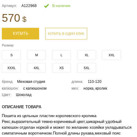
Артикул:
А122968
В наличии
570
$
КУПИТЬ
КУПИТЬ В ОДИН КЛИК
Размер
S
M
L
XL
XXL
XXXL
4XL
XS
5XL
бренд
Меховая студия
длина:
110-120
капюшон:
с капюшоном
мех:
норка, кролик
Цвет:
Шоколад
ОПИСАНИЕ ТОВАРА
Пошита из цельных пластин королевского кролика
Рекс,выразительный темно-коричневый цвет,шикарный удобный
капюшон отделан норкой и может по желанию хозяйки укладываться
симпатичным воротничком.Полной длины рукава,меховый пояс