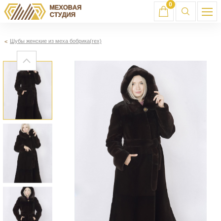
0
Шубы женские из меха бобрика(rex)