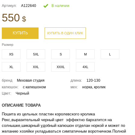
Артикул:
А122640
В наличии
550
$
КУПИТЬ
КУПИТЬ В ОДИН КЛИК
Размер
XS
5XL
S
M
L
XL
XXL
XXXL
4XL
бренд
Меховая студия
длина:
120-130
капюшон:
с капюшоном
мех:
норка, кролик
Цвет:
Черный
ОПИСАНИЕ ТОВАРА
Пошита из цельных пластин королевского кролика
Рекс,выразительный черный цвет эффектно бархатится на
солнышке,шикарный удобный капюшон отделан норкой и может по
желанию хозяйки укладываться симпатичным воротничком.Полной