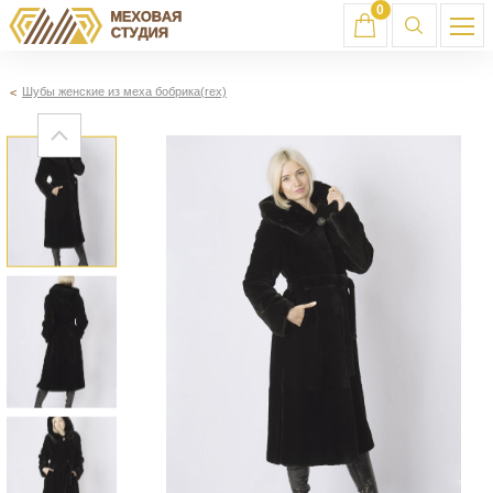
0
Шубы женские из меха бобрика(rex)