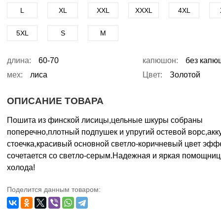
L
XL
XXL
XXXL
4XL
5XL
S
M
длина:
60-70
капюшон:
без капю
мех:
лиса
Цвет:
Золотой
ОПИСАНИЕ ТОВАРА
Пошита из финской лисицы,цельные шкуры собраны
поперечно,плотный подпушек и упругий остевой ворс,акк
стоечка,красивый основной светло-коричневый цвет эфф
сочетается со светло-серым.Надежная и яркая помощниц
холода!
Поделится данным товаром: