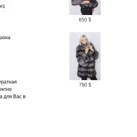
XS
650 $
шона
уратная
790 $
ектно
а для Вас в