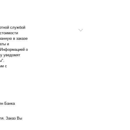
ортной службой
 стоимости
занную в заказе
аты и
. Информацией о
зу уведомят
ы".
ым с
ен Банка
ля. Заказ Вы