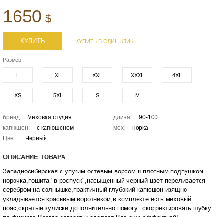
1650
$
КУПИТЬ
КУПИТЬ В ОДИН КЛИК
Размер
L
XL
XXL
XXXL
4XL
XS
5XL
S
M
бренд
Меховая студия
длина:
90-100
капюшон:
с капюшоном
мех:
норка
Цвет:
Черный
ОПИСАНИЕ ТОВАРА
Западносибирская с упугим остевым ворсом и плотным подпушком
норочка,пошита "в роспуск",насыщенный черный цвет переливается
серебром на солнышке,практичный глубокий капюшон изящно
укладывается красивым воротником,в комплекте есть меховый
пояс,скрытые кулиски дополнительно помогут скорректировать шубку