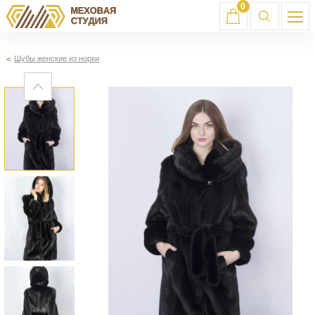
0
Шубы женские из норки