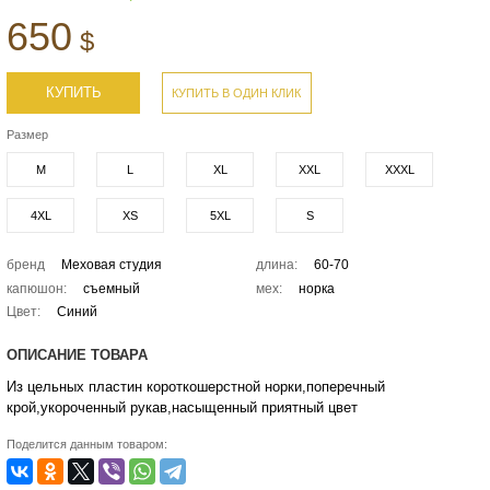
650
$
КУПИТЬ
КУПИТЬ В ОДИН КЛИК
Размер
M
L
XL
XXL
XXXL
4XL
XS
5XL
S
бренд
Меховая студия
длина:
60-70
капюшон:
съемный
мех:
норка
Цвет:
Синий
ОПИСАНИЕ ТОВАРА
Из цельных пластин короткошерстной норки,поперечный
крой,укороченный рукав,насыщенный приятный цвет
Поделится данным товаром: