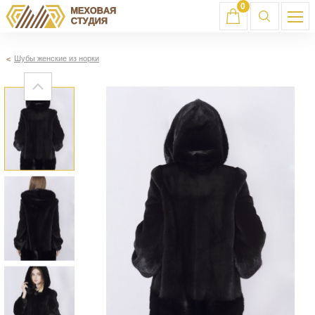
0
Шубы женские из норки