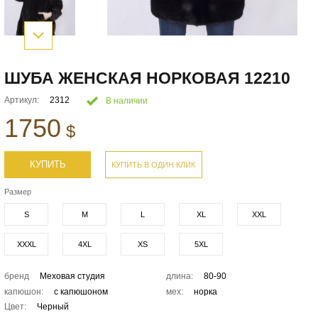
ШУБА ЖЕНСКАЯ НОРКОВАЯ 12210
Артикул:
2312
В наличии
1750
$
КУПИТЬ
КУПИТЬ В ОДИН КЛИК
Размер
S
M
L
XL
XXL
XXXL
4XL
XS
5XL
бренд
Меховая студия
длина:
80-90
капюшон:
с капюшоном
мех:
норка
Цвет:
Черный