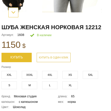
ШУБА ЖЕНСКАЯ НОРКОВАЯ 12212
Артикул:
1608
В наличии
1150
$
КУПИТЬ
КУПИТЬ В ОДИН КЛИК
Размер
XXL
XXXL
4XL
XS
5XL
S
M
L
XL
бренд
Меховая студия
длина:
65
капюшон:
с капюшоном
мех:
норка
Цвет:
Шоколад