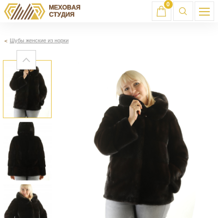
0
Шубы женские из норки