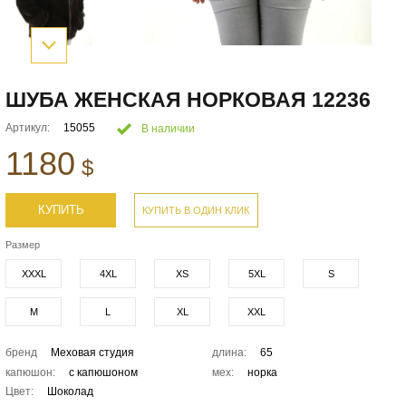
ШУБА ЖЕНСКАЯ НОРКОВАЯ 12236
Артикул:
15055
В наличии
1180
$
КУПИТЬ
КУПИТЬ В ОДИН КЛИК
Размер
XXXL
4XL
XS
5XL
S
M
L
XL
XXL
бренд
Меховая студия
длина:
65
капюшон:
с капюшоном
мех:
норка
Цвет:
Шоколад