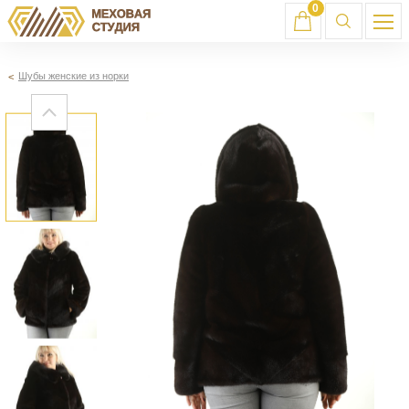
0
Шубы женские из норки