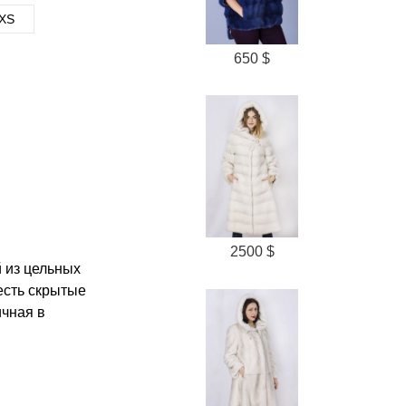
XS
650 $
2500 $
 из цельных
есть скрытые
ичная в