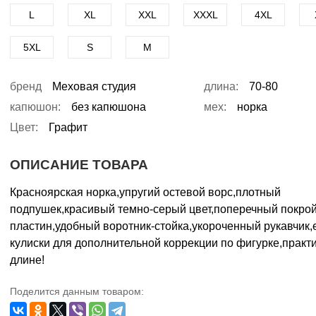
L
XL
XXL
XXXL
4XL
5XL
S
M
бренд
Меховая студия
длина:
70-80
капюшон:
без капюшона
мех:
норка
Цвет:
Графит
ОПИСАНИЕ ТОВАРА
Красноярская норка,упругий остевой ворс,плотный
подпушек,красивый темно-серый цвет,поперечный покрой
пластин,удобный воротник-стойка,укороченный рукавчик,
кулиски для дополнительной коррекции по фигурке,практ
длине!
Поделится данным товаром: