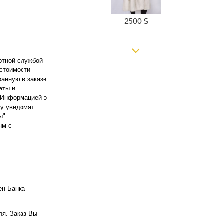
2500 $
ортной службой
 стоимости
занную в заказе
аты и
. Информацией о
зу уведомят
ы".
850 $
ым с
ен Банка
ля. Заказ Вы