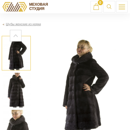
0
Шубы женские из норки