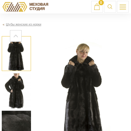
0
Шубы женские из норки