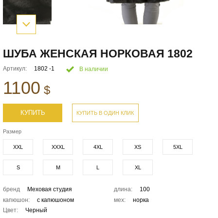
ШУБА ЖЕНСКАЯ НОРКОВАЯ 1802
Артикул:
1802 -1
В наличии
1100
$
КУПИТЬ
КУПИТЬ В ОДИН КЛИК
Размер
XXL
XXXL
4XL
XS
5XL
S
M
L
XL
бренд
Меховая студия
длина:
100
капюшон:
с капюшоном
мех:
норка
Цвет:
Черный