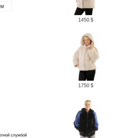
M
1450 $
1750 $
ортной службой