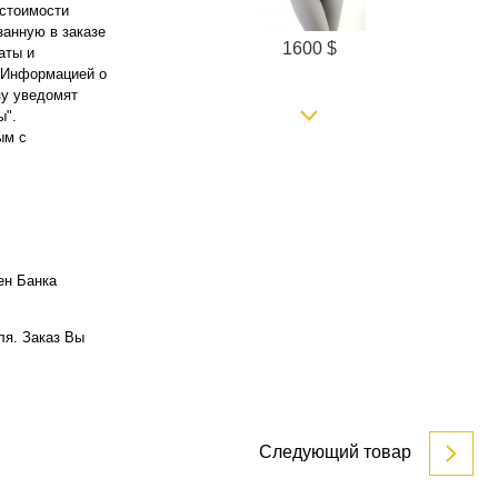
 стоимости
занную в заказе
1600 $
аты и
. Информацией о
зу уведомят
ы".
ым с
ен Банка
1500 $
ля. Заказ Вы
Следующий товар