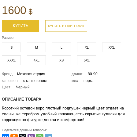
1600
$
КУПИТЬ
КУПИТЬ В ОДИН КЛИК
Размер
S
M
L
XL
XXL
XXXL
4XL
XS
5XL
бренд
Меховая студия
длина:
80-90
капюшон:
с капюшоном
мех:
норка
Цвет:
Черный
ОПИСАНИЕ ТОВАРА
Короткий остевой ворс,плотный подпушек,черный цвет отдает на
солнышке серебром,удобный капюшон,есть скрытые кулиски для
коррекции по фигурке,легкая и комфортная!
Поделится данным товаром: