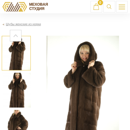
0
Шубы женские из норки