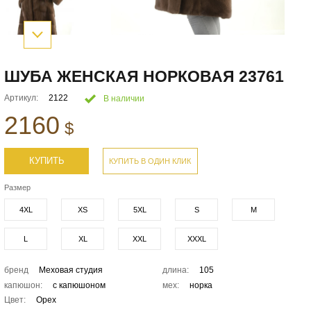
ШУБА ЖЕНСКАЯ НОРКОВАЯ 23761
Артикул:
2122
В наличии
2160
$
КУПИТЬ
КУПИТЬ В ОДИН КЛИК
Размер
4XL
XS
5XL
S
M
L
XL
XXL
XXXL
бренд
Меховая студия
длина:
105
капюшон:
с капюшоном
мех:
норка
Цвет:
Орех