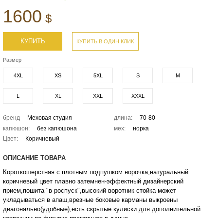
1600
$
КУПИТЬ
КУПИТЬ В ОДИН КЛИК
Размер
4XL
XS
5XL
S
M
L
XL
XXL
XXXL
бренд
Меховая студия
длина:
70-80
капюшон:
без капюшона
мех:
норка
Цвет:
Коричневый
ОПИСАНИЕ ТОВАРА
Короткошерстная с плотным подпушком норочка,натуральный
коричневый цвет плавно затемнен-эффектный дизайнерский
прием,пошита "в роспуск",высокий воротник-стойка может
укладываться в апаш,врезные боковые карманы выкроены
диагонально(удобные),есть скрытые кулиски для дополнительной