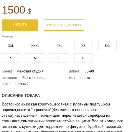
1500
$
КУПИТЬ
КУПИТЬ В ОДИН КЛИК
Размер
XXL
XXXL
4XL
XS
5XL
S
M
L
XL
бренд
Меховая студия
длина:
80-90
капюшон:
без капюшона
мех:
норка
Цвет:
Черный
ОПИСАНИЕ ТОВАРА
Восточносибирская короткошерстная с плотным подпушком
норочка,пошита "в роспуск"(без единого поперечного
стыка),насыщенный черный цвет переливается серебром на
солнышке,симпатичный воротник-стойка защитит Вас от холодного
ветра,есть кулиски для коррекции по фигурке. Удобный ,широкий