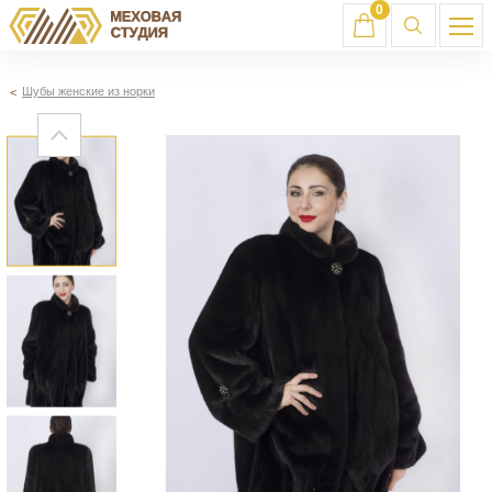
0
Шубы женские из норки