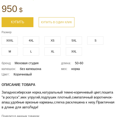
950
$
КУПИТЬ
КУПИТЬ В ОДИН КЛИК
Размер
XXXL
4XL
XS
5XL
S
M
L
XL
XXL
бренд
Меховая студия
длина:
50-60
капюшон:
без капюшона
мех:
норка
Цвет:
Коричневый
ОПИСАНИЕ ТОВАРА
Западносибирская норка,натуральный темно-коричневый цвет,пошита
"в роспуск",мех упругий,подпушек плотный,симпатичный воротничок-
апаш,удобные врезные карманы,слегка расклешена к низу.Практичная
в длине для автоЛеди!
Поделится данным товаром: