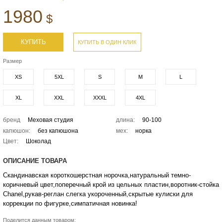
1980
$
КУПИТЬ
КУПИТЬ В ОДИН КЛИК
Размер
XS
5XL
S
M
L
XL
XXL
XXXL
4XL
бренд
Меховая студия
длина:
90-100
капюшон:
без капюшона
мех:
норка
Цвет:
Шоколад
ОПИСАНИЕ ТОВАРА
Скандинавская короткошерстная норочка,натуральный темно-
коричневый цвет,поперечный крой из цельных пластин,воротник-стойка
Chanel,рукав-реглан слегка укороченный,скрытые кулиски для
коррекции по фигурке,симпатичная новинка!
Поделится данным товаром: