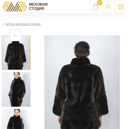
0
Шубы женские из норки