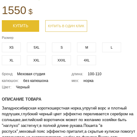
1550
$
КУПИТЬ
КУПИТЬ В ОДИН КЛИК
Размер
XS
5XL
S
M
L
XL
XXL
XXXL
4XL
бренд
Меховая студия
длина:
100-110
капюшон:
без капюшона
мех:
норка
Цвет:
Черный
ОПИСАНИЕ ТОВАРА
Западносибирская короткошерстная норка,упругий ворс и плотный
подпушек,глубокий черный цвет эффектно переливается серебром на
солнышке,английский воротничок может по желанию хозяйки быть
"наглухо" застегнут,в полной длине рукава.Пошита "в
роспуск",меховый пояс эффектно приталит,а скрытые кулиски помогут