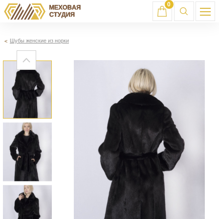
0
Шубы женские из норки