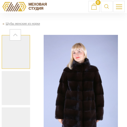
0
Шубы женские из норки