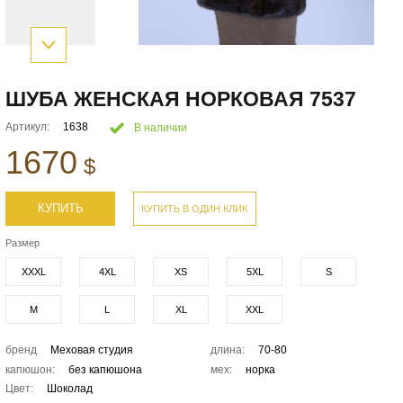
ШУБА ЖЕНСКАЯ НОРКОВАЯ 7537
Артикул:
1638
В наличии
1670
$
КУПИТЬ
КУПИТЬ В ОДИН КЛИК
Размер
XXXL
4XL
XS
5XL
S
M
L
XL
XXL
бренд
Меховая студия
длина:
70-80
капюшон:
без капюшона
мех:
норка
Цвет:
Шоколад