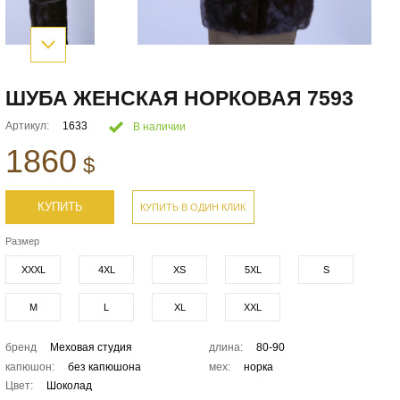
ШУБА ЖЕНСКАЯ НОРКОВАЯ 7593
Артикул:
1633
В наличии
1860
$
КУПИТЬ
КУПИТЬ В ОДИН КЛИК
Размер
XXXL
4XL
XS
5XL
S
M
L
XL
XXL
бренд
Меховая студия
длина:
80-90
капюшон:
без капюшона
мех:
норка
Цвет:
Шоколад