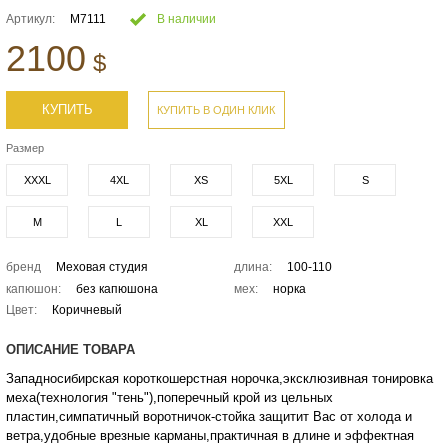
Артикул:
М7111
В наличии
2100
$
КУПИТЬ
КУПИТЬ В ОДИН КЛИК
Размер
XXXL
4XL
XS
5XL
S
M
L
XL
XXL
бренд
Меховая студия
длина:
100-110
капюшон:
без капюшона
мех:
норка
Цвет:
Коричневый
ОПИСАНИЕ ТОВАРА
Западносибирская короткошерстная норочка,эксклюзивная тонировка
меха(технология "тень"),поперечный крой из цельных
пластин,симпатичный воротничок-стойка защитит Вас от холода и
ветра,удобные врезные карманы,практичная в длине и эффектная