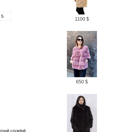
S
1100 $
650 $
ортной службой