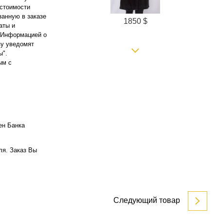
 стоимости
занную в заказе
1850 $
аты и
. Информацией о
зу уведомят
ы".
ым с
2200 $
ен Банка
ля. Заказ Вы
Следующий товар