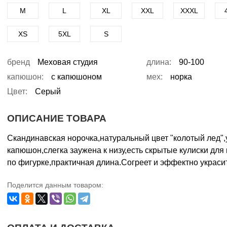
M
L
XL
XXL
XXXL
XS
5XL
S
бренд
Меховая студия
длина:
90-100
капюшон:
с капюшоном
мех:
норка
Цвет:
Серый
ОПИСАНИЕ ТОВАРА
Скандинавская норочка,натуральный цвет "колотый лед"
капюшон,слегка заужена к низу,есть скрытые кулиски для
по фигурке,практичная длина.Согреет и эффектно украсит
Поделится данным товаром: