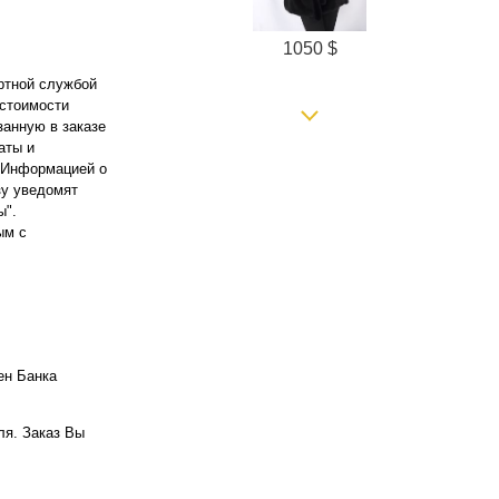
1050 $
ортной службой
 стоимости
занную в заказе
аты и
. Информацией о
зу уведомят
ы".
ым с
1650 $
ен Банка
ля. Заказ Вы