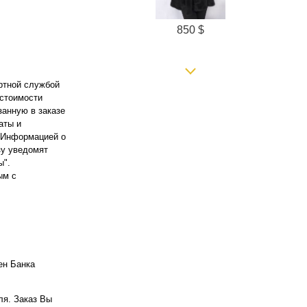
850 $
ортной службой
 стоимости
занную в заказе
аты и
. Информацией о
зу уведомят
ы".
2200 $
ым с
ен Банка
ля. Заказ Вы