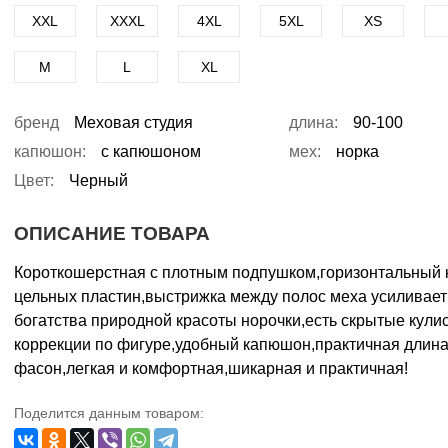
XXL
XXXL
4XL
5XL
XS
M
L
XL
бренд
Меховая студия
длина:
90-100
капюшон:
с капюшоном
мех:
норка
Цвет:
Черный
ОПИСАНИЕ ТОВАРА
Короткошерстная с плотным подпушком,горизонтальный 
цельных пластин,выстрижка между полос меха усиливае
богатства природной красоты норочки,есть скрытые кули
коррекции по фигуре,удобный капюшон,практичная длин
фасон,легкая и комфортная,шикарная и практичная!
Поделится данным товаром: