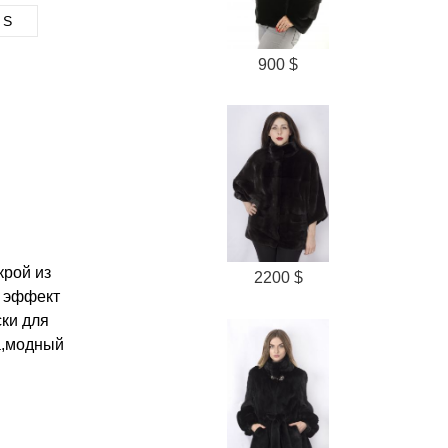
S
900 $
крой из
2200 $
т эффект
ски для
а,модный