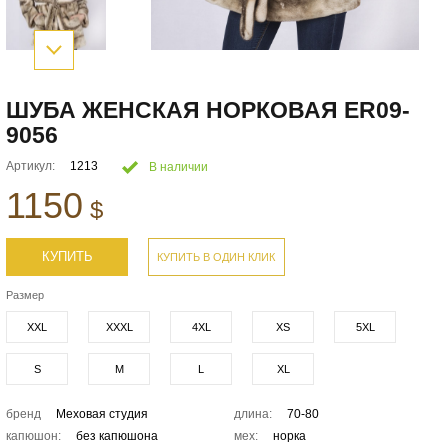
ШУБА ЖЕНСКАЯ НОРКОВАЯ ER09-
9056
Артикул:
1213
В наличии
1150
$
КУПИТЬ
КУПИТЬ В ОДИН КЛИК
Размер
XXL
XXXL
4XL
XS
5XL
S
M
L
XL
бренд
Меховая студия
длина:
70-80
капюшон:
без капюшона
мех:
норка