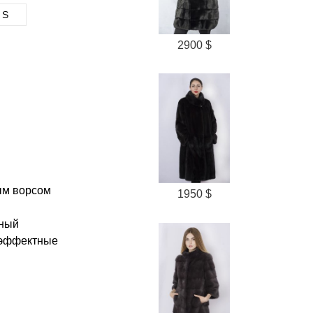
S
2900 $
ым ворсом
1950 $
бный
,эффектные