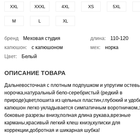
XXL
XXXL
4XL
XS
5XL
M
L
XL
бренд
Меховая студия
длина:
110-120
капюшон:
с капюшоном
мех:
норка
Цвет:
Белый
ОПИСАНИЕ ТОВАРА
Дальневосточная с плотным подпушком и упругим остев
норочка,натуральный бело-серебристый (редкий в
природе)цвет,пошита из цельных пластин,глубокий и удо
капюшон легко укладывается симпатичным воротничком
боковые разрезы внизу,полная длина рукава,врезные
карманы,красивый легкий клеш книзу,кулиски для
коррекции,добротная и шикарная шубка!