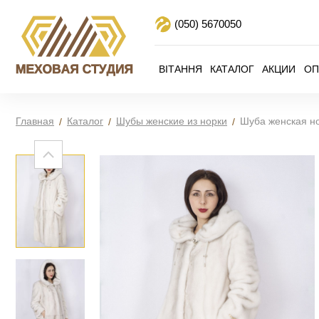
(050)
5670050
ВІТАННЯ
КАТАЛОГ
АКЦИИ
ОП
Главная
Каталог
Шубы женские из норки
Шуба женская н