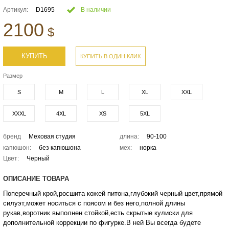
Артикул:
D1695
В наличии
2100
$
КУПИТЬ
КУПИТЬ В ОДИН КЛИК
Размер
S
M
L
XL
XXL
XXXL
4XL
XS
5XL
бренд
Меховая студия
длина:
90-100
капюшон:
без капюшона
мех:
норка
Цвет:
Черный
ОПИСАНИЕ ТОВАРА
Поперечный крой,росшита кожей питона,глубокий черный цвет,прямой
силуэт,может носиться с поясом и без него,полной длины
рукав,воротник выполнен стойкой,есть скрытые кулиски для
дополнительной коррекции по фигурке.В ней Вы всегда будете