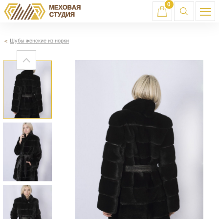
0
Шубы женские из норки