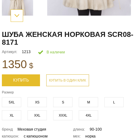
ШУБА ЖЕНСКАЯ НОРКОВАЯ SCR08-
8171
Артикул:
1213
В наличии
1350
$
КУПИТЬ
КУПИТЬ В ОДИН КЛИК
Размер
5XL
XS
S
M
L
XL
XXL
XXXL
4XL
бренд
Меховая студия
длина:
90-100
капюшон:
с капюшоном
мех:
норка