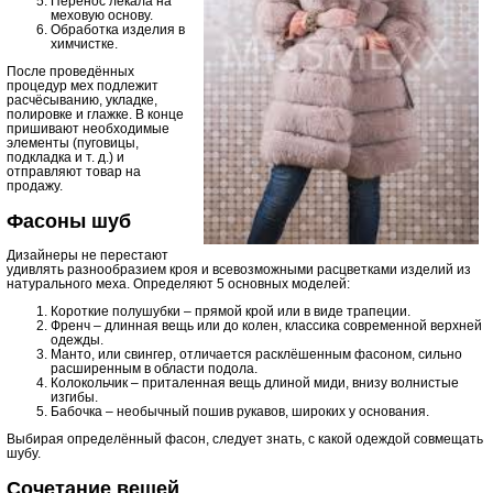
Перенос лекала на
меховую основу.
Обработка изделия в
химчистке.
После проведённых
процедур мех подлежит
расчёсыванию, укладке,
полировке и глажке. В конце
пришивают необходимые
элементы (пуговицы,
подкладка и т. д.) и
отправляют товар на
продажу.
Фасоны шуб
Дизайнеры не перестают
удивлять разнообразием кроя и всевозможными расцветками изделий из
натурального меха. Определяют 5 основных моделей:
Короткие полушубки – прямой крой или в виде трапеции.
Френч – длинная вещь или до колен, классика современной верхней
одежды.
Манто, или свингер, отличается расклёшенным фасоном, сильно
расширенным в области подола.
Колокольчик – приталенная вещь длиной миди, внизу волнистые
изгибы.
Бабочка – необычный пошив рукавов, широких у основания.
Выбирая определённый фасон, следует знать, с какой одеждой совмещать
шубу.
Сочетание вещей