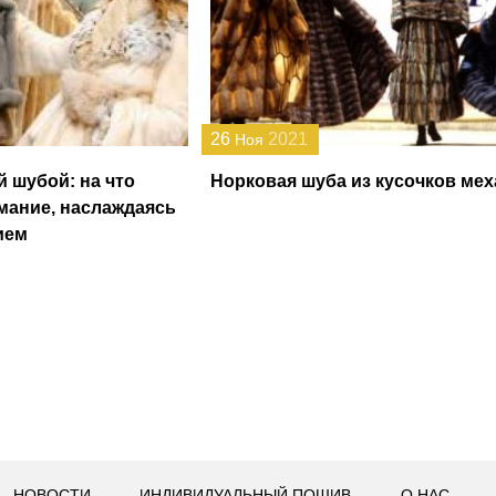
26
2021
Ноя
й шубой: на что
Норковая шуба из кусочков мех
мание, наслаждаясь
ием
НОВОСТИ
ИНДИВИДУАЛЬНЫЙ ПОШИВ
О НАС