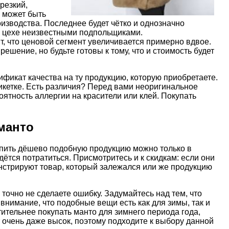
резкий,
о может быть
изводства. Последнее будет чётко и однозначно
ом цехе неизвестными подпольщиками.
ит, что ценовой сегмент увеличивается примерно вдвое.
ешение, но будьте готовы к тому, что и стоимость будет
фикат качества на ту продукцию, которую приобретаете.
тикетке. Есть различия? Перед вами неоригинальное
оятность аллергии на красители или клей. Покупать
манто
купить дёшево подобную продукцию можно только в
дётся потратиться. Присмотритесь и к скидкам: если они
онстрируют товар, который залежался или же продукцию
 точно не сделаете ошибку. Задумайтесь над тем, что
внимание, что подобные вещи есть как для зимы, так и
тительнее покупать манто для зимнего периода года,
т очень даже высок, поэтому подходите к выбору данной