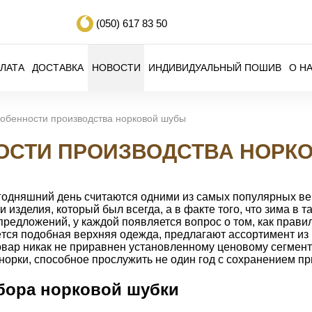
(050)
617 83 50
ЛАТА
ДОСТАВКА
НОВОСТИ
ИНДИВИДУАЛЬНЫЙ ПОШИВ
О Н
обенности производства норковой шубы
ОСТИ ПРОИЗВОДСТВА НОРК
годняшний день считаются одними из самых популярных вещ
и изделия, который был всегда, а в факте того, что зима в 
редложений, у каждой появляется вопрос о том, как правил
ётся подобная верхняя одежда, предлагают ассортимент из
товар никак не приравнен установленному ценовому сегмент
норки, способное прослужить не один год с сохранением пр
бора норковой шубки