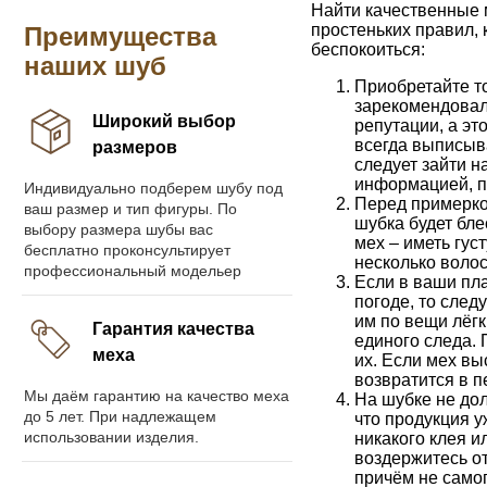
Найти качественные м
простеньких правил, 
Преимущества
беспокоиться:
наших шуб
Приобретайте т
зарекомендовали
Широкий выбор
репутации, а эт
всегда выписыв
размеров
следует зайти н
информацией, п
Индивидуально подберем шубу под
Перед примерко
ваш размер и тип фигуры. По
шубка будет бле
выбору размера шубы вас
мех – иметь гус
бесплатно проконсультирует
несколько волос
профессиональный модельер
Если в ваши пл
погоде, то след
им по вещи лёгк
Гарантия качества
единого следа. 
меха
их. Если мех вы
возвратится в 
Мы даём гарантию на качество меха
На шубке не дол
до 5 лет. При надлежащем
что продукция 
использовании изделия.
никакого клея и
воздержитесь от
причём не самог