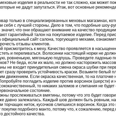
еховые изделия в реальности не так сложно, как может по
которые не дадут запутаться. Итак, вот основные рекомен
овар только в специализированных меховых магазинах, ко
 себя с лучшей стороны. Дело в том, что подобные шоу-ру
о значит, что они обращают внимание на качество продукции
ают гарантийный талон на покупаемое изделие. Перед при
а официальный сайт салона, торгующего мехами, ознакомит
рочесть отзывы клиентов.
й присмотритесь к меху. Качество проявляется в насыщенн
стеть и переливаться. Волосинки настоящей норки не долж
тую, ровненькую, мягонькую подпушь. Проведите ладонью по
ков? Не беда, если их мало, но должно насторожить массо
аны не входит принудительная смена окраса шубки при пер
ует сразу проверить устойчивость краски. Возьмите белый п
им движением. Если окраска качественная, то на платочке 
Попробуйте погладить изделие против ворсинок (шерсти) и
сококачественный, то никаких заломов и слипания не будет 
первоначальное состояние.
жны прослеживаться вмятины, потому что это будет говорит
уже давно залежалась. Каждый шов должен быть ровным, на
ли торчащих ниток, кусочков слипшихся ворсинок. Когда это в
 покупки подобного манто, потому что, к сожалению, перед
о достойного качества.