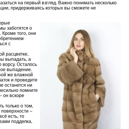
казаться на первый взгляд. Важно понимать несколько
дации, придерживаясь которых вы сможете не
торые
мы заботятся о
. Кроме того, они
обретением
ься с
ой расцветке,
ны выпадать, а
 ворсу. Осталось
вое выпадение.
вой же влажной
латок и проведите
не останется ни
 несильно помните
– он вскоре
ь только о том,
 поверхности –
сё есть, то
 вами подделка,