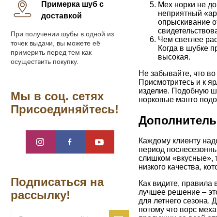
Примерка шуб с
Мех норки не до
неприятный «аро
доставкой
опрыскивание от
свидетельствова
При получении шубы в одной из
Чем светлее рас
точек выдачи, вы можете её
Когда в шубке п
примерить перед тем как
высокая.
осуществить покупку.
Не забывайте, что во
Присмотритесь и к яр
изделие. Подобную шу
Мы в соц. сетях
норковые манто подоб
Присоединяйтесь!
Дополнитель
Каждому клиенту надо
период послесезонных
слишком «вкусные», т
низкого качества, ко
Подписаться на
Как видите, правила 
лучшее решение – это
рассылку!
для летнего сезона. 
потому что ворс меха