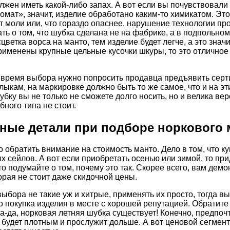
лжен иметь какой-либо запах. А вот если вы почувствовали 
мат», значит, изделие обработано каким-то химикатом. Эт
 моли или, что гораздо опаснее, нарушение технологии про
ть о том, что шубка сделана не на фабрике, а в подпольн
цветка ворса на манто, тем изделие будет легче, а это знач
рименены крупные цельные кусочки шкуры, то это отличное р
 время выбора нужно попросить продавца предъявить серти
лыкам, на маркировке должно быть то же самое, что и на э
бку вы не только не сможете долго носить, но и велика вер
ного типа не стоит.
ные детали при подборе норкового 
 обратить внимание на стоимость манто. Дело в том, что 
 сейлов. А вот если приобретать осенью или зимой, то при
о подумайте о том, почему это так. Скорее всего, вам дем
торая не стоит даже скидочной цены.
выбора не такие уж и хитрые, применять их просто, тогда вы
 покупка изделия в месте с хорошей репутацией. Обратите 
Да-да, норковая летняя шубка существует! Конечно, предпоч
 будет плотным и прослужит дольше. А вот ценовой сегмен