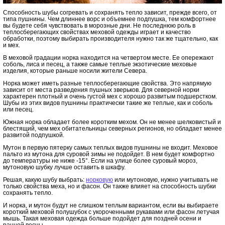
Способность шубы согревать и сохранять тепло зависит, прежде всего, от
типа пушнины. Чем длиннее ворс и объемнее подпушка, тем комфортнее
вы будете себя чувствовать в морозные дни. Не последнюю роль в
теплосберегающих свойствах меховой одежды играет и качество
обработки, поэтому выбирать производителя нужно так же тщательно, как
и мех.
В меховой градации норка находится на четвертом месте. Ее опережают
соболь, лиса и песец, а также самые теплые экзотические меховые
изделия, которые раньше носили жители Севера.
Норка может иметь разные теплосберегающие свойства. Это напрямую
зависит от места разведения пушных зверьков. Для северной норки
характерен плотный и очень густой мех с хорошо развитым подшерстком.
Шубы из этих видов пушнины практически такие же теплые, как и соболь
или песец.
Южная норка обладает более коротким мехом. Он не менее шелковистый и
блестящий, чем мех обитательницы северных регионов, но обладает менее
развитой подпушкой.
Мутон в первую пятерку самых теплых видов пушнины не входит. Меховое
пальто из мутона для суровой зимы не подойдет. В нем будет комфортно
до температуры не ниже -15°. Если на улице более суровый мороз,
мутоновую шубку лучше оставить в шкафу.
Решая, какую шубу выбрать:
норковую
или мутоновую, нужно учитывать не
только свойства меха, но и фасон. Он также влияет на способность шубки
сохранять тепло.
И норка, и мутон будут не слишком теплым вариантом, если вы выбираете
короткий меховой полушубок с укороченными рукавами или фасон летучая
мышь. Такая меховая одежда больше подойдет для поздней осени и
ранней весны.