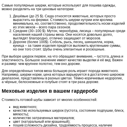
Самые популярные шкурки, которые используют для пошива одежды,
можно разделить на три ценовые категории:
Дешёвые (до 25 $). Сюда относятся животные, которых просто
вырастить на фермах. Стоимость шкурки нутрии или кролика
минимальна, но, соответственно, продолжительность носки изделий
из этих мехов – всего пара сезонов.
Средние (30–100 $). Мутон, чернобурка, лисица – популярные среди
населения нашей страны меха. Они носятся довольно долго,
выглядят благородно, отлично защищают от морозов.
Дорогие (более 100$). Соболь, рысь, песец, шиншилла, норка,
куница – за такие изделия придётся выложить кругленькие суммы,
но они того стоят. Шубы очень элегантные и роскошные.
При выборе шкурок первое, на что обращают внимание, – густота, длина и
эластичность. Большое значение имеет качество выделки и её вид. Важен
и размер: чем крупнее полотно, тем оно дороже.
Для определённых типов меха большую роль играет порода животного.
Например, шкурки норки, цена которых варьируется в достаточно широком
диапазоне, представлены в разных цветах. Тёмно-коричневые недорогие,
а чёрные, белоснежные и голубые стоят в три раза дороже.
Меховые изделия в вашем гардеробе
Стоимость готовой шубы зависит от многих особенностей:
вид животного;
качество используемых шкурок (густота, состояние подпушки, блеск,
мягкость);
количество затраченных материалов;
цвет (натуральный или крашеный);
пошив (сложность дизайна, трудоёмкость процесса, наличие