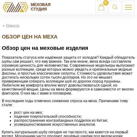
0
Новости
ОБЗОР ЦЕН НА МЕХА
Обзор цен на меховые изделия
Показатель статуса или надёжная защита от холодов? Каждый обладатель
шубы сам решает, что ему важнее. Так или иначе, меха всегда составляли
огромную ценность для человечества. Современные модельеры выпускают
разные коллекции, среди которых можно увидеть и оригинальные модные
фасоны, и простые классические силуэты. Стоимость удовольствия может
достигать нескольких сотен тысяч долларов. Но это не мешает
приверженцам собирать коллекции шуб из дорогих пород пушнины.
Любители же комфорта вполне могут довольствоваться одной, но
качественной вещью. Цены на меха формируются в зависимости от многих
факторов. О них мы с вами и поговорим.
В последние годы отмечено снижение спроса на меха. Причинами тому
стали:
рост цен на мех;
падение покупательской способности;
распространение контрабандных подделок из Китая;
усовершенствование искусственных аналогов.
Купить натуральную шубу сегодня не так просто, как кажется на первый
взгляд. Мошенники часто продают дешёвые шкурки под видом норки,