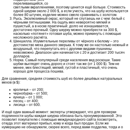
переливающийся, со
светлыми вкраплениями, поэтому ценится ещё больше. Стоимость
одной шкурки около 2 000 $, а если учесть, что на шубу используется
более 80 штучек, изделие можно смело сравнивать с золотом.
Рысь. Эксклюзивный окрас, который не спутаешь ни с чем: белый с
чёрными пятнышками. На ощупь мех невероятно мягкий и
пушистый, а в носке практичный: долго не изнашивается,
достаточно прочный. Одну шкурку можно приобрести за 300 $,
насколько «потянет» готовая шуба, можно прикинуть с помощью
несложного расчёта.
Шиншилла. Изумительные переливы от чёрного к белому – это
достоинство меха данного зверька. К тому же он настолько нежный и
воздушный, что перепутать его с другими видами пушнины
невозможно. Диапазон цен начинается с 20 и достигает 200 тысяч
долларов.
Норка. Самый популярный среди населения вид роскоши. Такие
шубки выглядят очень дорого и стоят так же (от 1 000 $). Тем не
менее, мех блестящий, мягкий, густой и пластичный, что очень
хорошо для процесса пошива.
Для сравнения, средняя стоимость шуб из более дешёвых натуральных
мехов (в $):
кроличья – от 200;
чернобурка – от 500;
куница – от 1 000;
песец – от 400;
лисица – от 600.
И ещё один важный момент: эксперты утверждают, что для проверки
подлинности шубы каждая шкурка обязана быть пронумерованной. Это
позволит покупателю с помощью международного сайта посмотреть,
откуда этот материал прибыл, кому и когда был продан. Если же
нумерацию не обнаружили, скорее всего, перед вами подделка, тогда и о