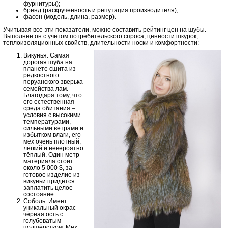
фурнитуры);
бренд (раскрученность и репутация производителя);
фасон (модель, длина, размер).
Учитывая все эти показатели, можно составить рейтинг цен на шубы.
Выполнен он с учётом потребительского спроса, ценности шкурок,
теплоизоляционных свойств, длительности носки и комфортности:
Викунья. Самая
дорогая шуба на
планете сшита из
редкостного
перуанского зверька
семейства лам.
Благодаря тому, что
его естественная
среда обитания –
условия с высокими
температурами,
сильными ветрами и
избытком влаги, его
мех очень плотный,
лёгкий и невероятно
тёплый. Один метр
материала стоит
около 5 000 $, за
готовое изделие из
викуньи придётся
заплатить целое
состояние.
Соболь. Имеет
уникальный окрас –
чёрная ость с
голубоватым
подшёрстком. Мех