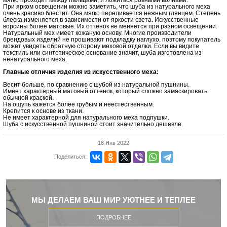
мягко проходит между пальцами, и ложиться ровными волнами.
При ярком освещении можно заметить, что шуба из натурального меха
очень красиво блестит. Она мягко переливается нежным глянцем. Степень
блеска изменяется в зависимости от яркости света. Искусственные
ворсины более матовые. Их оттенок не меняется при разном освещении.
Натуральный мех имеет кожаную основу. Многие производители
брендовых изделий не прошивают подкладку наглухо, поэтому покупатель
может увидеть обратную сторону меховой отделки. Если вы видите
текстиль или синтетическое основание значит, шуба изготовлена из
ненатурального меха.
Главные отличия изделия из искусственного меха:
Весит больше, по сравнению с шубой из натуральной пушнины.
Имеет характерный матовый оттенок, который сложно замаскировать
обычной краской.
На ощупь кажется более грубым и неестественным.
Крепится к основе из ткани.
Не имеет характерной для натурального меха подпушки.
Шуба с искусственной пушниной стоит значительно дешевле.
16 Янв 2022
Поделиться:
МЫ ДЕЛАЕМ ВАШ МИР УЮТНЕЕ И ТЕПЛЕЕ
ПОДРОБНЕЕ