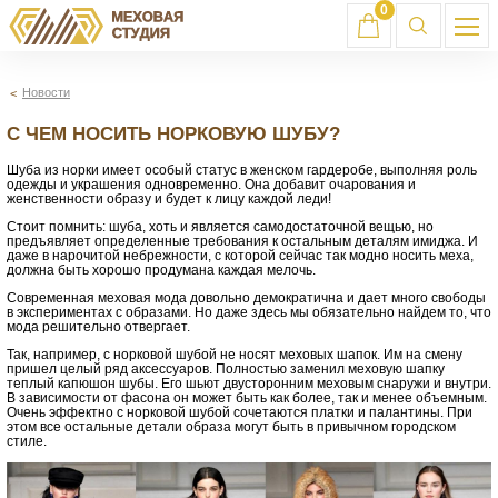
0
Новости
С ЧЕМ НОСИТЬ НОРКОВУЮ ШУБУ?
Шуба из норки имеет особый статус в женском гардеробе, выполняя роль
одежды и украшения одновременно. Она добавит очарования и
женственности образу и будет к лицу каждой леди!
Стоит помнить: шуба, хоть и является самодостаточной вещью, но
предъявляет определенные требования к остальным деталям имиджа. И
даже в нарочитой небрежности, с которой сейчас так модно носить меха,
должна быть хорошо продумана каждая мелочь.
Современная меховая мода довольно демократична и дает много свободы
в экспериментах с образами. Но даже здесь мы обязательно найдем то, что
мода решительно отвергает.
Так, например, с норковой шубой не носят меховых шапок. Им на смену
пришел целый ряд аксессуаров. Полностью заменил меховую шапку
теплый капюшон шубы. Его шьют двусторонним меховым снаружи и внутри.
В зависимости от фасона он может быть как более, так и менее объемным.
Очень эффектно с норковой шубой сочетаются платки и палантины. При
этом все остальные детали образа могут быть в привычном городском
стиле.