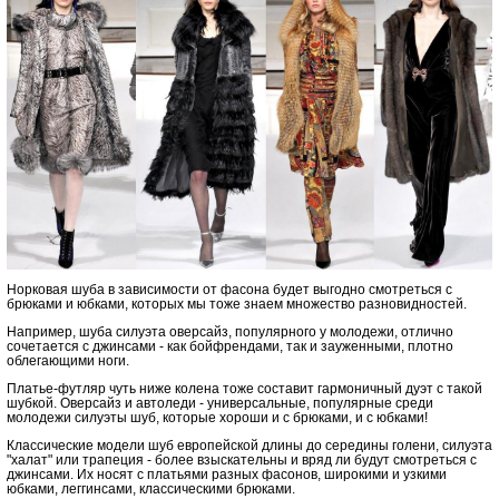
Норковая шуба в зависимости от фасона будет выгодно смотреться с
брюками и юбками, которых мы тоже знаем множество разновидностей.
Например, шуба силуэта оверсайз, популярного у молодежи, отлично
сочетается с джинсами - как бойфрендами, так и зауженными, плотно
облегающими ноги.
Платье-футляр чуть ниже колена тоже составит гармоничный дуэт с такой
шубкой. Оверсайз и автоледи - универсальные, популярные среди
молодежи силуэты шуб, которые хороши и с брюками, и с юбками!
Классические модели шуб европейской длины до середины голени, силуэта
"халат" или трапеция - более взыскательны и вряд ли будут смотреться с
джинсами. Их носят с платьями разных фасонов, широкими и узкими
юбками, леггинсами, классическими брюками.