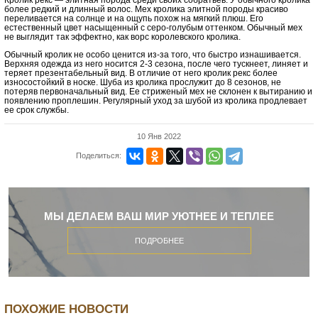
Кролик рекс — элитная порода среди своих собратьев. У обычного кролика
более редкий и длинный волос. Мех кролика элитной породы красиво
переливается на солнце и на ощупь похож на мягкий плюш. Его
естественный цвет насыщенный с серо-голубым оттенком. Обычный мех
не выглядит так эффектно, как ворс королевского кролика.
Обычный кролик не особо ценится из-за того, что быстро изнашивается.
Верхняя одежда из него носится 2-3 сезона, после чего тускнеет, линяет и
теряет презентабельный вид. В отличие от него кролик рекс более
износостойкий в носке. Шуба из кролика прослужит до 8 сезонов, не
потеряв первоначальный вид. Ее стриженый мех не склонен к вытиранию и
появлению проплешин. Регулярный уход за шубой из кролика продлевает
ее срок службы.
10 Янв 2022
Поделиться:
МЫ ДЕЛАЕМ ВАШ МИР УЮТНЕЕ И ТЕПЛЕЕ
ПОДРОБНЕЕ
ПОХОЖИЕ НОВОСТИ