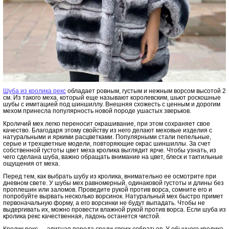
Шуба из кролика рекс
обладает ровным, густым и нежным ворсом высотой 2
см. Из такого меха, который еще называют королевским, шьют роскошные
шубы с имитацией под шиншиллу. Внешняя схожесть с ценным и дорогим
мехом принесла популярность новой породе ушастых зверьков.
Кроличий мех легко переносит окрашивание, при этом сохраняет свое
качество. Благодаря этому свойству из него делают меховые изделия с
натуральными и яркими расцветками. Популярными стали пепельные,
серые и трехцветные модели, повторяющие окрас шиншиллы. За счет
собственной густоты цвет меха кролика выглядит ярче. Чтобы узнать, из
чего сделана шуба, важно обращать внимание на цвет, блеск и тактильные
ощущения от меха.
Перед тем, как выбрать шубу из кролика, внимательно ее осмотрите при
дневном свете. У шубы мех равномерный, одинаковой густоты и длины без
проплешин или заломов. Проведите рукой против ворса, сомните его и
попробуйте вырвать несколько ворсинок. Натуральный мех быстро примет
первоначальную форму, а его ворсинки не будут выпадать. Чтобы не
выдергивать их, можно провести влажной рукой против ворса. Если шуба из
кролика рекс качественная, ладонь останется чистой.