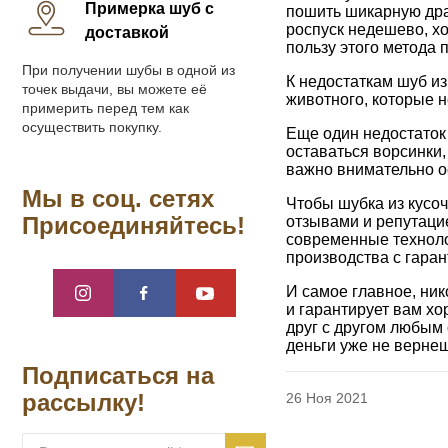
Примерка шуб с
пошить шикарную дра
роспуск недешево, хо
доставкой
пользу этого метода 
При получении шубы в одной из
К недостаткам шуб из
точек выдачи, вы можете её
животного, которые н
примерить перед тем как
осуществить покупку.
Еще один недостаток
оставаться ворсинки,
важно внимательно ос
Мы в соц. сетях
Чтобы шубка из кусо
Присоединяйтесь!
отзывами и репутаци
современные технолог
производства с гаран
И самое главное, ник
и гарантирует вам хо
друг с другом любым 
деньги уже не вернеш
Подписаться на
рассылку!
26 Ноя 2021