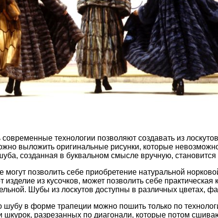
 современные технологии позволяют создавать из лоскуто
ожно выложить оригинальные рисунки, которые невозможно 
шуба, созданная в буквальном смысле вручную, становится
се могут позволить себе приобретение натуральной норков
от изделие из кусочков, может позволить себе практическа
цельной. Шубы из лоскутов доступны в различных цветах, фа
 шубу в форме трапеции можно пошить только по технологи
 шкурок, разрезанных по диагонали, которые потом сшиваю