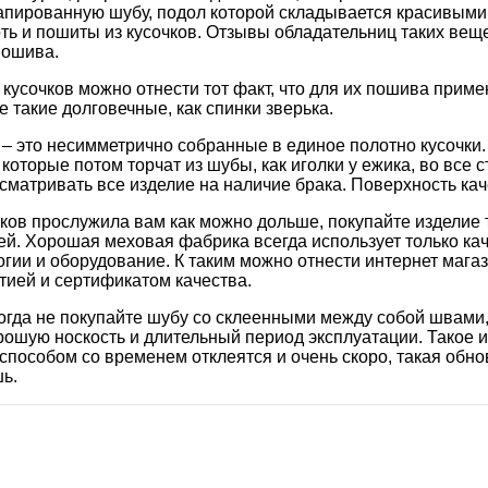
пированную шубу, подол которой складывается красивыми 
ть и пошиты из кусочков. Отзывы обладательниц таких вещ
пошива.
 кусочков можно отнести тот факт, что для их пошива примен
е такие долговечные, как спинки зверька.
 – это несимметрично собранные в единое полотно кусочки
 которые потом торчат из шубы, как иголки у ежика, во все
матривать все изделие на наличие брака. Поверхность кач
чков прослужила вам как можно дольше, покупайте изделие
ей. Хорошая меховая фабрика всегда использует только ка
ии и оборудование. К таким можно отнести интернет магаз
тией и сертификатом качества.
огда не покупайте шубу со склеенными между собой швами,
рошую носкость и длительный период эксплуатации. Такое и
способом со временем отклеятся и очень скоро, такая обно
ь.